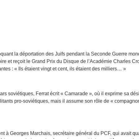
quant la déportation des Juifs pendant la Seconde Guerre mondiale
e et reçoit le Grand Prix du Disque de l’Académie Charles Cros.
es : « Ils étaient vingt et cent, ils étaient des milliers… »
ars soviétiques, Ferrat écrit « Camarade », où il exprime sa dé
ilitants pro-soviétiques, mais il assume son rôle de « compagnon
t à Georges Marchais, secrétaire général du PCF, qui avait qual