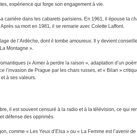
stes, expérience qui forge son engagement à vie.
sa carrière dans les cabarets parisiens. En 1961, il épouse la c
i. Après sa mort en 1981, il se remarie avec Colette Laffont.
llage de l’Ardèche, dont il tombe amoureux. Il y devient conseille
 La Montagne ».
omantiques (« Aimer à perdre la raison », adaptation d’un poème
l’invasion de Prague par les chars russes, et « Bilan » criti
 et à ses valeurs.
 il est souvent censuré à la radio et à la télévision, ce qui r
x, et défense des opprimés.
on, comme « Les Yeux d’Elsa » ou « La Femme est l’avenir de 