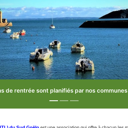
 à Binic-Etables-sur-Mer, Salle des Loisirs Et
(UTL) du Sud Goëlo
est une association qui offre à chacun les m