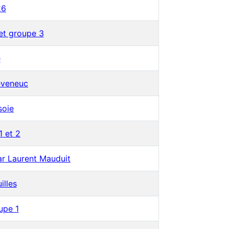
26
et groupe 3
e
éveneuc
soie
1 et 2
par Laurent Mauduit
illes
upe 1