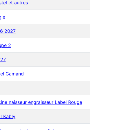
stel et autres
gie
26 2027
upe 2
027
hael Gamand
e
rcine naisseur engraisseur Label Rouge
il Kably