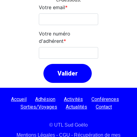
Votre email
Votre numéro
d'adhérent
Valider
Accueil
Adhésion
Activités
Conférences
Sorties/Voyages
Actualités
Contact
© UTL Sud Goëlo
Mentions Légales
-
CGU
-
Récupération de mes