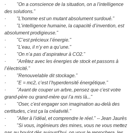
·
"On a conscience de la situation, on a l'intelligence
des solutions."
· "L'homme est un mutant absolument surdoué."
· "L’intelligence humaine, la capacité d’invention, est
absolument prodigieuse."
· "C’est précieux l’énergie."
· "L’eau, il n’y en a qu’une."
· "On n’a pas d’aspirateur à CO2."
· "Arrêtez avec les énergies de stock et passons à
l’électricité."
· "Renouvelable dit stockage."
· "E = mc2, c’est l’hyperdensité énergétique."
· "Avant de couper un arbre, pensez que c'est votre
grand-père ou grand-mère qui l'a mis là..."
· "Oser, c'est engager son imagination au-delà des
certitudes, c'est ça la créativité."
· "Aller à l'idéal, et comprendre le réel." -- Jean Jaurès
· "Si vous, ingénieurs des mines, vous ne vous mettez
pas au boulot dès aujourd'hui, on vous le reprochera, les