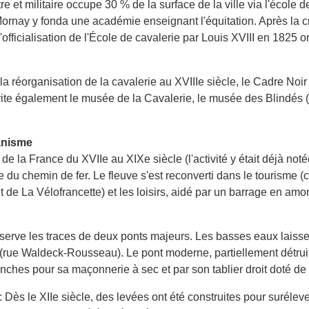
 et militaire occupe 30 % de la surface de la ville via l'école 
ornay y fonda une académie enseignant l'équitation. Après la cr
'officialisation de l'École de cavalerie par Louis XVIII en 1825 on
réorganisation de la cavalerie au XVIIIe siècle, le Cadre Noir in
ite également le musée de la Cavalerie, le musée des Blindés (c
banisme
 la France du XVIIe au XIXe siècle (l'activité y était déjà noté
ée du chemin de fer. Le fleuve s'est reconverti dans le tourisme
 de La Vélofrancette) et les loisirs, aidé par un barrage en am
erve les traces de deux ponts majeurs. Les basses eaux laisse
 (rue Waldeck-Rousseau). Le pont moderne, partiellement détruit e
ches pour sa maçonnerie à sec et par son tablier droit doté de t
 le XIIe siècle, des levées ont été construites pour surélever 