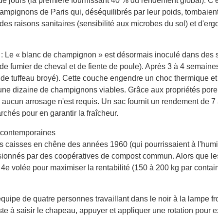
 jours (la première fournissant 40 % du rendement global). C'e
champignons de Paris qui, déséquilibrés par leur poids, tombaie
 raisons sanitaires (sensibilité aux microbes du sol) et d'ergo
 Le « blanc de champignon » est désormais inoculé dans des 
e fumier de cheval et de fiente de poule). Après 3 à 4 semaines 
e tuffeau broyé). Cette couche engendre un choc thermique et 
qu'une dizaine de champignons viables. Grâce aux propriétés pore
, aucun arrosage n'est requis. Un sac fournit un rendement de 
rchés pour en garantir la fraîcheur.
es contemporaines
les caisses en chêne des années 1960 (qui pourrissaient à l'humi
sionnés par des coopératives de compost commun. Alors que les 
ou 4e volée pour maximiser la rentabilité (150 à 200 kg par cont
équipe de quatre personnes travaillant dans le noir à la lampe 
e à saisir le chapeau, appuyer et appliquer une rotation pour extr