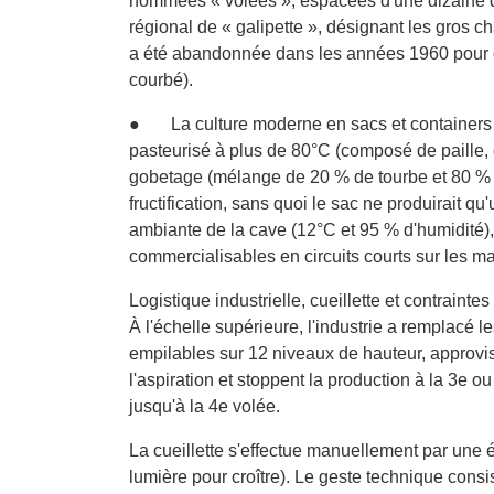
nommées « volées », espacées d'une dizaine de
régional de « galipette », désignant les gros 
a été abandonnée dans les années 1960 pour des
courbé).
● La culture moderne en sacs et containers :
pasteurisé à plus de 80°C (composé de paille, d
gobetage (mélange de 20 % de tourbe et 80 % d
fructification, sans quoi le sac ne produirait 
ambiante de la cave (12°C et 95 % d'humidité)
commercialisables en circuits courts sur les ma
Logistique industrielle, cueillette et contraint
À l'échelle supérieure, l'industrie a remplacé 
empilables sur 12 niveaux de hauteur, approvi
l'aspiration et stoppent la production à la 3e 
jusqu'à la 4e volée.
La cueillette s'effectue manuellement par une 
lumière pour croître). Le geste technique consist