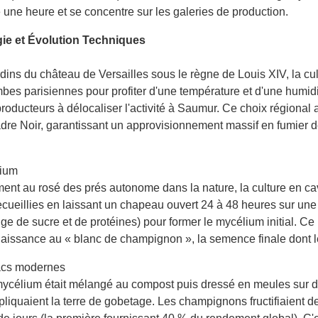
une heure et se concentre sur les galeries de production.
gie et Évolution Techniques
rdins du château de Versailles sous le règne de Louis XIV, la c
 parisiennes pour profiter d'une température et d'une humidit
roducteurs à délocaliser l'activité à Saumur. Ce choix régional
Cadre Noir, garantissant un approvisionnement massif en fumier 
lium
ement au rosé des prés autonome dans la nature, la culture en c
recueillies en laissant un chapeau ouvert 24 à 48 heures sur une
e de sucre et de protéines) pour former le mycélium initial. Ce
 naissance au « blanc de champignon », la semence finale dont
Sacs modernes
ycélium était mélangé au compost puis dressé en meules sur d
pliquaient la terre de gobetage. Les champignons fructifiaient