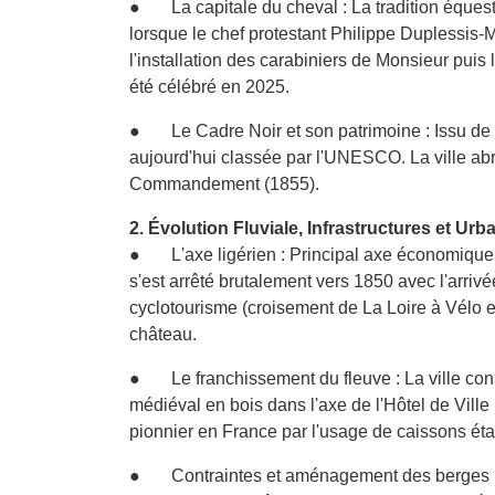
● La capitale du cheval : La tradition équestre
lorsque le chef protestant Philippe Duplessis-M
l'installation des carabiniers de Monsieur puis l
été célébré en 2025.
● Le Cadre Noir et son patrimoine : Issu de la 
aujourd'hui classée par l'UNESCO. La ville abr
Commandement (1855).
2. Évolution Fluviale, Infrastructures et Ur
● L'axe ligérien : Principal axe économique de
s'est arrêté brutalement vers 1850 avec l'arriv
cyclotourisme (croisement de La Loire à Vélo et
château.
● Le franchissement du fleuve : La ville cons
médiéval en bois dans l'axe de l'Hôtel de Ville
pionnier en France par l'usage de caissons étan
● Contraintes et aménagement des berges : Dès