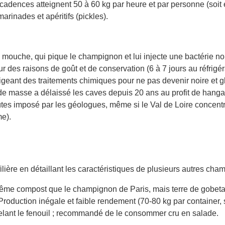
cadences atteignent 50 à 60 kg par heure et par personne (soit e
rinades et apéritifs (pickles).
 la mouche, qui pique le champignon et lui injecte une bactérie 
our des raisons de goût et de conservation (6 à 7 jours au réfrigé
xigeant des traitements chimiques pour ne pas devenir noire et gl
e de masse a délaissé les caves depuis 20 ans au profit de hang
tes imposé par les géologues, même si le Val de Loire concentr
e).
ilière en détaillant les caractéristiques de plusieurs autres cha
ême compost que le champignon de Paris, mais terre de gobetag
Production inégale et faible rendement (70-80 kg par container, 
pelant le fenouil ; recommandé de le consommer cru en salade.