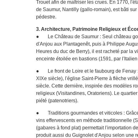
Trouet afin de maîtriser les crues. En 1770, l'
de Saumur, Nantilly (gallo-romain), est bâti sur 
pédestre.
3. Architecture, Patrimoine Religieux et Éc
● Le Château de Saumur : Seul château gothique
d'Anjou aux Plantagenêt, puis à Philippe Augu
Heures du duc de Berry), il est racheté par la v
enceinte étoilée en bastions (1591, par l'Ital
● Le front de Loire et le faubourg de Fenay :
XIXe siècle), l'église Saint-Pierre à flèche vri
siècle. Cette dernière, inspirée des modèles ro
religieux (Visitandines, Oratoriens). Le quartie
piété (patenotriers).
● Traditions gourmandes et viticoles : Grâce 
vins effervescents en méthode traditionnelle (
(gabares à fond plat) permettait l'importation d
produit aussi du Guignolet d'Anjou selon une rec