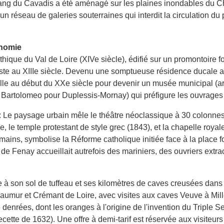
étang du Cavadis a été aménagé sur les plaines inondables du Ch
un réseau de galeries souterraines qui interdit la circulation du p
onomie
 du Val de Loire (XIVe siècle), édifié sur un promontoire fort
ste au XIIIe siècle. Devenu une somptueuse résidence ducale au
ille au début du XXe siècle pour devenir un musée municipal (arts
ien Bartolomeo pour Duplessis-Mornay) qui préfigure les ouvrage
 Le paysage urbain mêle le théâtre néoclassique à 30 colonnes 
llée, le temple protestant de style grec (1843), et la chapelle ro
mains, symbolise la Réforme catholique initiée face à la place fo
r de Fenay accueillait autrefois des mariniers, des ouvriers extra
à son sol de tuffeau et ses kilomètres de caves creusées dans 
Saumur et Crémant de Loire, avec visites aux caves Veuve à Mil
e denrées, dont les oranges à l'origine de l'invention du Triple S
ette de 1632). Une offre à demi-tarif est réservée aux visiteurs 