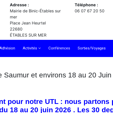
Adresse :
Téléphone :
Mairie de Binic-Étables sur
06 07 67 20 50
mer
Place Jean Heurtel
22680
ÉTABLES SUR MER
Adhésion
Activités
Conférences
Sorties/Voyages
e Saumur et environs 18 au 20 Jui
 pour notre UTL : nous partons p
u 18 au 20 juin 2026 . Les 30 deg